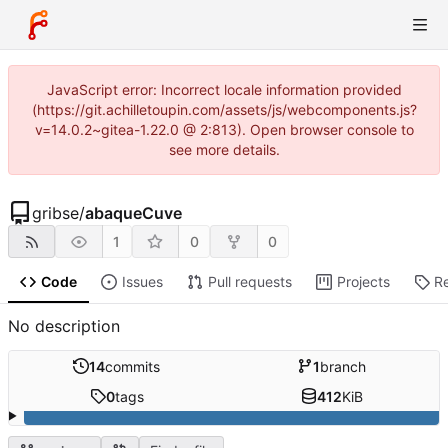
JavaScript error: Incorrect locale information provided
(https://git.achilletoupin.com/assets/js/webcomponents.js?
v=14.0.2~gitea-1.22.0 @ 2:813). Open browser console to
see more details.
gribse
/
abaqueCuve
1
0
0
Code
Issues
Pull requests
Projects
R
No description
14
commits
1
branch
0
tags
412
KiB